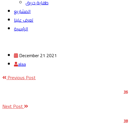
طفاية حريق
المشاريع
تعرف علينا
الرئيسية
December 21 2021
alaa
Previous Post
36
Next Post
38